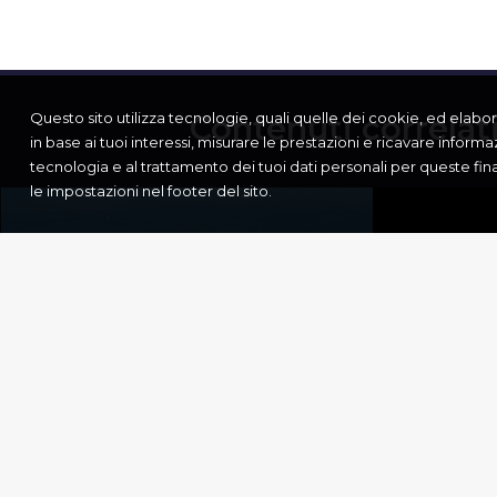
Questo sito utilizza tecnologie, quali quelle dei cookie, ed elabora i
Contenuti correlat
in base ai tuoi interessi, misurare le prestazioni e ricavare informa
tecnologia e al trattamento dei tuoi dati personali per queste fi
le impostazioni nel footer del sito.
SAN 
LAKKA
DI PU