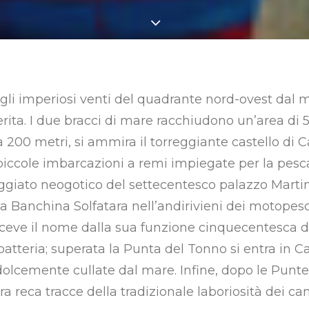
dagli imperiosi venti del quadrante nord-ovest dal
rita. I due bracci di mare racchiudono un’area di
200 metri, si ammira il torreggiante castello di Carl
iccole imbarcazioni a remi impiegate per la pesca 
loggiato neogotico del settecentesco palazzo Marti
la Banchina Solfatara nell’andirivieni dei motopesc
riceve il nome dalla sua funzione cinquecentesca di
atteria; superata la Punta del Tonno si entra in Ca
lcemente cullate dal mare. Infine, dopo le Punte d
a reca tracce della tradizionale laboriosità dei canti