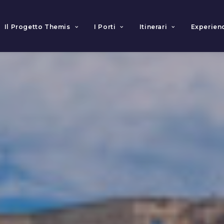
Il Progetto Themis
I Porti
Itinerari
Experien