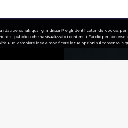
 dati personali, quali gli indirizzi IP e gli identificatori dei cookie, pe
i
zioni sul pubblico che ha visualizzato i contenuti. Fai clic per acconsenti
nalità. Puoi cambiare idea e modificare le tue opzioni sul consenso i
FERDINANDO
CATTEDRALE
GLIA
SAN SABINO