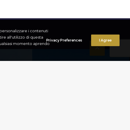
r personalizzare i contenuti
re all'utilizzo di questa
Privacy Preferences
I Agree
n qualsiasi momento aprendo
 DI
CASTELLO SVEVO
DI BARLETTA