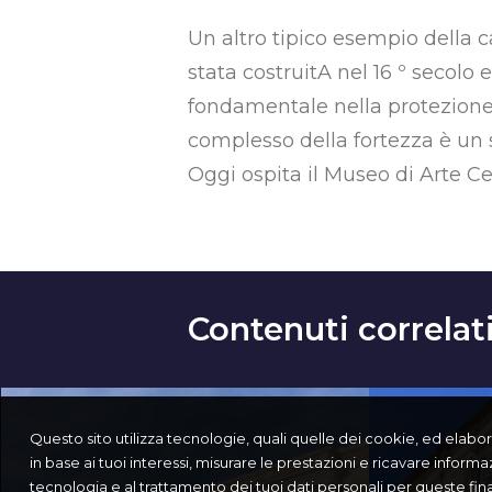
Un altro tipico esempio della c
stata costruitA nel 16 º secolo
fondamentale nella protezione de
complesso della fortezza è un s
Oggi ospita il Museo di Arte Cer
Contenuti correlat
Questo sito utilizza tecnologie, quali quelle dei cookie, ed elabora i
in base ai tuoi interessi, misurare le prestazioni e ricavare informa
tecnologia e al trattamento dei tuoi dati personali per queste fi