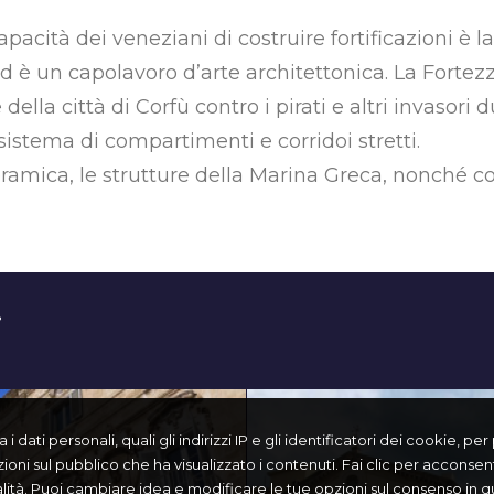
apacità dei veneziani di costruire fortificazioni è 
 ed è un capolavoro d’arte architettonica. La Fort
lla città di Corfù contro i pirati e altri invasori d
istema di compartimenti e corridoi stretti.
amica, le strutture della Marina Greca, nonché conc
i
 dati personali, quali gli indirizzi IP e gli identificatori dei cookie, pe
zioni sul pubblico che ha visualizzato i contenuti. Fai clic per acconsenti
nalità. Puoi cambiare idea e modificare le tue opzioni sul consenso i