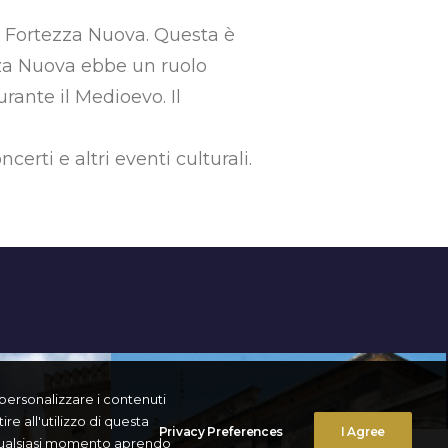
la Fortezza Nuova. Questa è
ezza Nuova ebbe un ruolo
urante il Medioevo. Il
erti e altri eventi culturali.
r personalizzare i contenuti
re all'utilizzo di questa
Privacy Preferences
I Agree
n qualsiasi momento aprendo