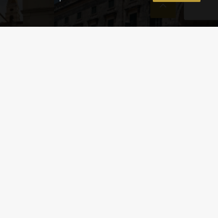
LE –
IL MUSEO DI ARTE
ASIATICA DI CORFÙ
Corfù
,
Cultura