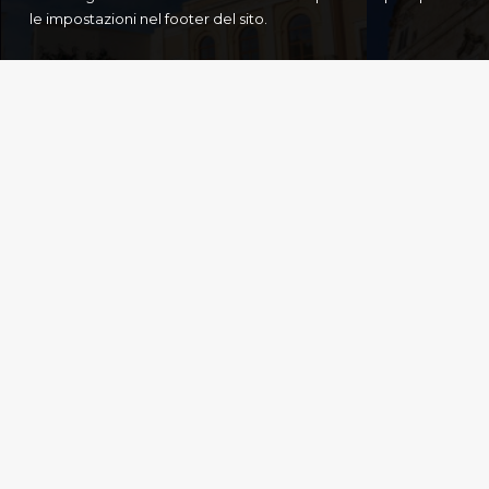
le impostazioni nel footer del sito.
PALAZZO
RENDELLA
PALAZ
Monopoli
,
Cultura
Monopoli
,
Cul
Menù rapido
Link utili
Home
L'app
Il progetto
Privacy Po
Itinerari
Cookie Pol