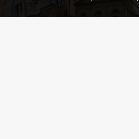
LA CATTEDRA
ZO PALMIERI
DUOMO
tura
Corfù
,
Cultura
licy
icy