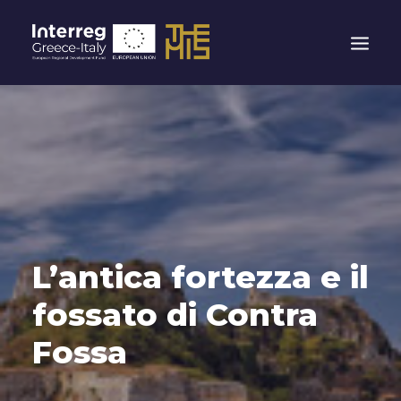
HOMEPAGE
IL PROGETTO THEMIS
I PORTI
ITINERARI
EXPERIENCE
L’antica fortezza e il
IL NETWORK
CONTATTI
fossato di Contra
NUOVE REGOLE PER I CONTROLLI DI FRONTIERA
Fossa