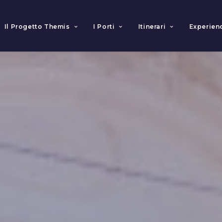
Il Progetto Themis
I Porti
Itinerari
Experien