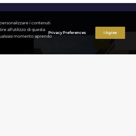
r personalizzare i contenuti
re all'utilizzo di questa
Privacy Preferences
I Agree
n qualsiasi momento aprendo
ANDO
MANDOUKI
Corfù
,
Cultura