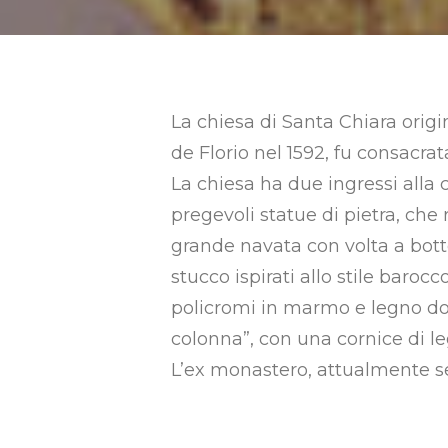
La chiesa di Santa Chiara origi
de Florio nel 1592, fu consacrat
La chiesa ha due ingressi alla 
pregevoli statue di pietra, che
grande navata con volta a botte
stucco ispirati allo stile baroc
policromi in marmo e legno dor
colonna”, con una cornice di le
L’ex monastero, attualmente se