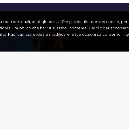
i
 dati personali, quali gli indirizzi IP e gli identificatori dei cookie, pe
zioni sul pubblico che ha visualizzato i contenuti. Fai clic per acconsenti
nalità. Puoi cambiare idea e modificare le tue opzioni sul consenso i
IESA DI SAN
SAN FERDIN
DIONE
DI PUGLIA
Barletta
,
Cultura