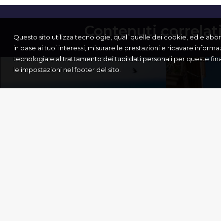
Contenuti correlat
Questo sito utilizza tecnologie, quali quelle dei cookie, ed elabora i
in base ai tuoi interessi, misurare le prestazioni e ricavare informa
tecnologia e al trattamento dei tuoi dati personali per queste fi
le impostazioni nel footer del sito.
LA CH
BARLETTA
SPIRI
Barletta
,
Cultura
Corfù
,
Cultura