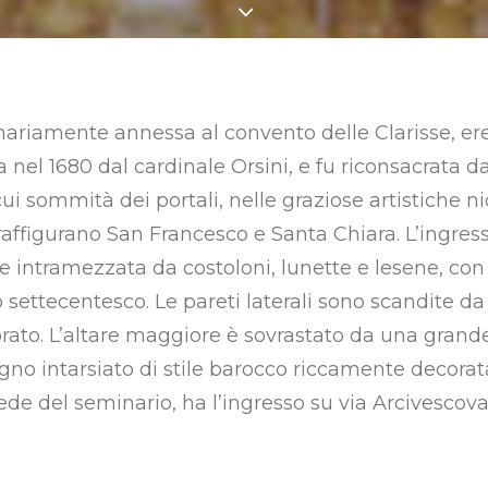
nariamente annessa al convento delle Clarisse, ere
a nel 1680 dal cardinale Orsini, e fu riconsacrata da
cui sommità dei portali, nelle graziose artistiche 
 raffigurano San Francesco e Santa Chiara. L’ingre
 intramezzata da costoloni, lunette e lesene, con 
co settecentesco. Le pareti laterali sono scandite da
ato. L’altare maggiore è sovrastato da una grande 
gno intarsiato di stile barocco riccamente decorat
de del seminario, ha l’ingresso su via Arcivescova