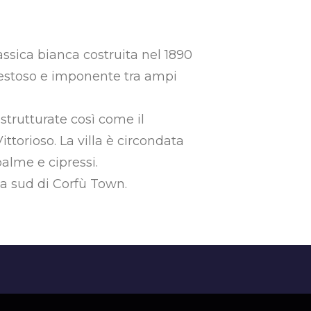
lassica bianca costruita nel 1890
maestoso e imponente tra ampi
istrutturate così come il
ittorioso. La villa è circondata
palme e cipressi.
m a sud di Corfù Town.