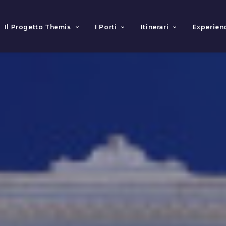
Il Progetto Themis
I Porti
Itinerari
Experien