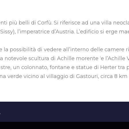
 più belli di Corfù. Si riferisce ad una villa neoc
issy), l’imperatrice d’Austria. L’edificio si erge 
re la possibilità di vedere all’interno delle camere r
la notevole scultura di Achille morente ‘e l’Achille V
ustre, un colonnato, fontane e statue di Herter tra 
ina verde vicino al villaggio di Gastouri, circa 8 k
i