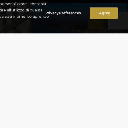
r personalizzare i contenuti
re all'utilizzo di questa
Privacy Preferences
I Agree
n qualsiasi momento aprendo
CENTRO STORICO
ON
DI GALLIPOLI
Gallipoli
,
Cultura