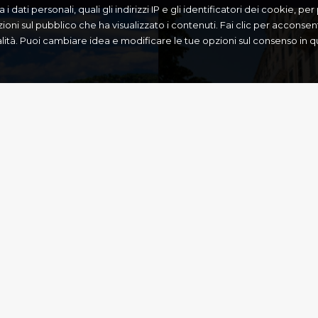
 dati personali, quali gli indirizzi IP e gli identificatori dei cookie, pe
zioni sul pubblico che ha visualizzato i contenuti. Fai clic per acconsenti
nalità. Puoi cambiare idea e modificare le tue opzioni sul consenso i
SPIANADA –
OS
PIAZZA LIST
Corfù
,
Cultura