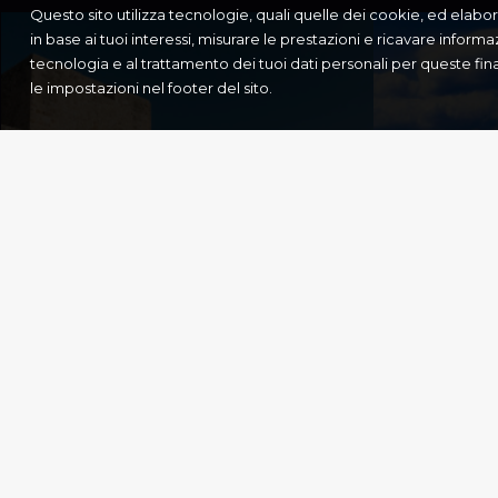
Questo sito utilizza tecnologie, quali quelle dei cookie, ed elabora i
in base ai tuoi interessi, misurare le prestazioni e ricavare informa
tecnologia e al trattamento dei tuoi dati personali per queste fi
le impostazioni nel footer del sito.
CASTELLO SVEVO
LOGG
Manfredonia
,
Cultura
Paxos
,
Cultura
Menù rapido
Link utili