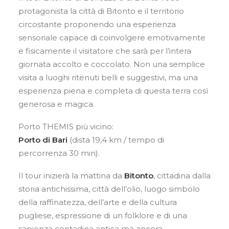
protagonista la città di Bitonto e il territorio
circostante proponendo una esperienza
RICERCA
sensoriale capace di coinvolgere emotivamente
e fisicamente il visitatore che sarà per l’intera
giornata accolto e coccolato. Non una semplice
visita a luoghi ritenuti belli e suggestivi, ma una
esperienza piena e completa di questa terra così
generosa e magica.
Porto THEMIS più vicino:
Porto di Bari
(dista 19,4 km / tempo di
percorrenza 30 min).
Il tour inizierà la mattina da
Bitonto
, cittadina dalla
storia antichissima, città dell’olio, luogo simbolo
della raffinatezza, dell’arte e della cultura
pugliese, espressione di un folklore e di una
sapienza contadina antica ma ancora