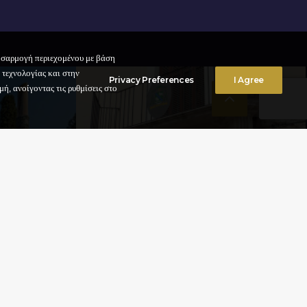
ροσαρμογή περιεχομένου με βάση
 τεχνολογίας και στην
Privacy Preferences
I Agree
ή, ανοίγοντας τις ρυθμίσεις στο
ΜΟΥΣΕΊΟ ΤΗΣ
ΕΠΙΣΚΟΠΉΣ
Πολιτισμοσ