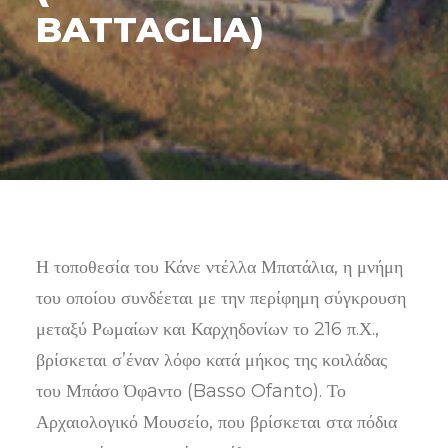
BATTAGLIA)
SEARCH
Η τοποθεσία του Κάνε ντέλλα Μπατάλια, η μνήμη
του οποίου συνδέεται με την περίφημη σύγκρουση
μεταξύ Ρωμαίων και Καρχηδονίων το 216 π.Χ.,
βρίσκεται σ’έναν λόφο κατά μήκος της κοιλάδας
του Μπάσο Όφaντο (Basso Ofanto). Το
Αρχαιολογικό Μουσείο, που βρίσκεται στα πόδια