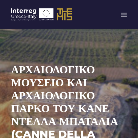
ΑΡΧΙΚΉ
ΤΟ ΈΡΓΟ THEMIS
ΤΑ ΛΙΜΆΝΙΑ
ΑΡΧΑΙΟΛΟΓΙΚΟ
ΔΡΟΜΟΛΌΓΙΑ
ΜΟΥΣΕΙΟ ΚΑΙ
ΕΜΠΕΙΡΊΕΣ
ΑΡΧΑΙΟΛΟΓΙΚΟ
ΕΠΙΚΟΙΝΩΝΊΑ
ΠΑΡΚΟ ΤΟΥ ΚΑΝΕ
ΝΈΟΙ ΚΑΝΌΝΕΣ ΓΙΑ ΤΟΥΣ ΑΣΤΥΝΟΜΙΚΟΎΣ ΕΛΈΓΧΟΥΣ
ΣΤΑ ΣΎΝΟΡΑ
ΝΤΕΛΛΑ ΜΠΑΤΑΛΙΑ
(CANNE DELLA