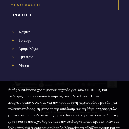
MENÙ RAPIDO
LINK UTILI
Αρχική
Το έργο
Δρομολόγια
Εμπειρία
Μπάρι
Αυτός ο ιστότοπος χρησιμοποιεί τεχνολογίες, όπως cookie, και
επεξεργάζεται προσωπικά δεδομένα, όπως διευθύνσεις IP και
αναγνωριστικά cookie, για την προσαρμογή περιεχομένου με βάση τα
Έργο συγχρηματοδοτούμενο από την Ευρωπαϊκή Ένωση , το Ευρωπαϊκό
Ταμείο Περιφερειακής Ανάπτυξης
ενδιαφέροντά σας, τη μέτρηση της απόδοσης και τη λήψη πληροφοριών
(Ε.Τ.Π.Α.) και την Εθνική Συμμετοχή των χωρών Ελλάδας και Ιταλίας
για το κοινό που είδε το περιεχόμενο. Κάντε κλικ για να συναινέσετε στη
χρήση αυτής της τεχνολογίας και στην επεξεργασία των προσωπικών σας
δεδομένων για αυτούς τους σκοπούς. Μπορείτε να αλλάξετε γνώμη και να
© 2020 Interreg Themis. Με την επιφύλαξη παντός