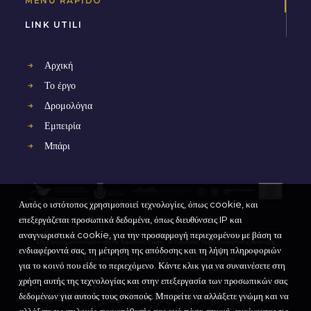
MENÙ RAPIDO
LINK UTILI
Αρχική
Το έργο
Δρομολόγια
Εμπειρία
Μπάρι
Αυτός ο ιστότοπος χρησιμοποιεί τεχνολογίες, όπως cookie, και
επεξεργάζεται προσωπικά δεδομένα, όπως διευθύνσεις IP και
αναγνωριστικά cookie, για την προσαρμογή περιεχομένου με βάση τα
Έργο συγχρηματοδοτούμενο από την Ευρωπαϊκή Ένωση , το Ευρωπαϊκό
Ταμείο Περιφερειακής Ανάπτυξης
ενδιαφέροντά σας, τη μέτρηση της απόδοσης και τη λήψη πληροφοριών
(Ε.Τ.Π.Α.) και την Εθνική Συμμετοχή των χωρών Ελλάδας και Ιταλίας
για το κοινό που είδε το περιεχόμενο. Κάντε κλικ για να συναινέσετε στη
χρήση αυτής της τεχνολογίας και στην επεξεργασία των προσωπικών σας
δεδομένων για αυτούς τους σκοπούς. Μπορείτε να αλλάξετε γνώμη και να
© 2020 Interreg Themis. Με την επιφύλαξη παντός