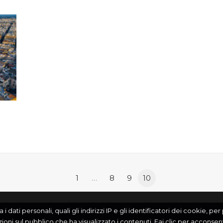
1
…
8
9
10
 dati personali, quali gli indirizzi IP e gli identificatori dei cookie, pe
zioni sul pubblico che ha visualizzato i contenuti. Fai clic per acconsenti