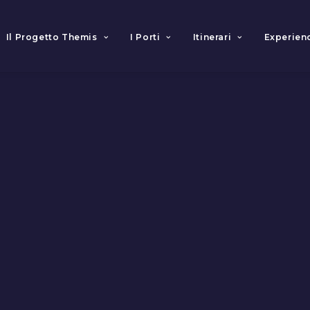
Il Progetto Themis
I Porti
Itinerari
Experien