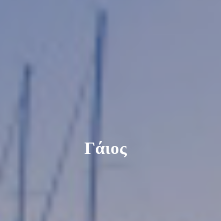
Γάιος