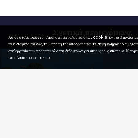
Σχετικά περιεχόμενα
Αυτός ο ιστότοπος χρησιμοποιεί τεχνολογίες, όπως cookie, και επεξεργάζετα
τα ενδιαφέροντά σας, τη μέτρηση της απόδοσης και τη λήψη πληροφοριών για το
επεξεργασία των προσωπικών σας δεδομένων για αυτούς τους σκοπούς. Μπορείτε
υποσέλιδο του ιστότοπου.
ΙΣΤΟΡ
ΤΟΥ O
SANT
D’AG
ΑΡΧΑ
ΛΆΚΚΑ
ΜΟΥΣ