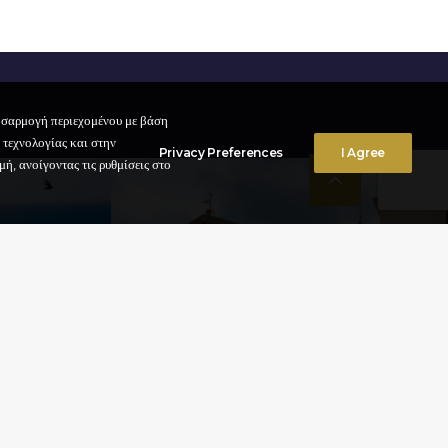
ροσαρμογή περιεχομένου με βάση
 τεχνολογίας και στην
Privacy Preferences
I Agree
ή, ανοίγοντας τις ρυθμίσεις στο
Ο KΑΘΟΛΙΚΌΣ
ΚΑΘΕΔΡΙΚΌΣ ΝΑΌΣ
– DUOMO