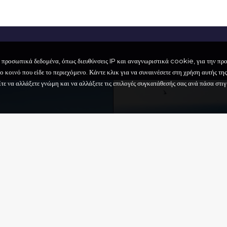
ι προσωπικά δεδομένα, όπως διευθύνσεις IP και αναγνωριστικά cookie, για την π
 κοινό που είδε το περιεχόμενο. Κάντε κλικ για να συναινέσετε στη χρήση αυτής της
 να αλλάξετε γνώμη και να αλλάξετε τις επιλογές συγκατάθεσής σας ανά πάσα στιγμ
ΙΚΌ ΚΈΝΤΡΟ
STUNI –
A MARIA
NANO –
ΙΟΛΟΓΙΚΌ
ΕΊΟ
ΜΠΑΡΛΈΤΤΑ